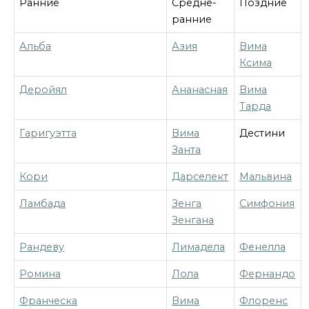
Ранние
Средне-
Поздние
ранние
Альба
Азия
Вима
Ксима
Деройял
Ананасная
Вима
Тарда
Гаригуэтта
Вима
Дестини
Занта
Кори
Дарселект
Мальвина
Ламбада
Зенга
Симфония
Зенгана
Рандеву
Лимадела
Фенелла
Ромина
Лола
Фернандо
Франческа
Вима
Флоренс