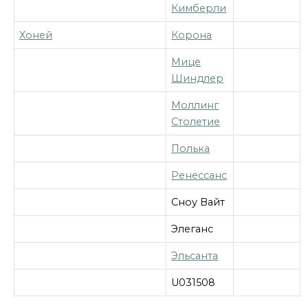
Кимберли
Хоней
Корона
Мице
Шиндлер
Моллинг
Столетие
Полька
Ренессанс
Сноу Вайт
Элеганс
Эльсанта
U031508