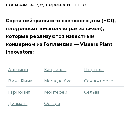
поливам, засуху переносит плохо.
Сорта нейтрального светового дня (НСД,
плодоносят несколько раз за сезон),
которые реализуются известным
концерном из Голландии — Vissers Plant
Innovators:
Альбион
Кабрилло
Портола
Вима Рина
Мара де буа
Сан Андреас
Гармония
Монтерей
Сельва
Диамант
Остара