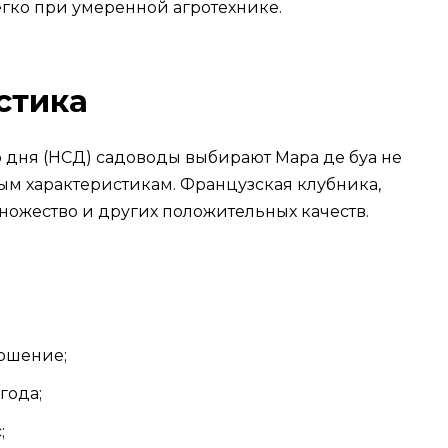
егко при умеренной агротехнике.
стика
о дня (НСД) садоводы выбирают Мара де буа не
ым характеристикам. Французская клубника,
ножество и других положительных качеств.
ошение;
года;
;