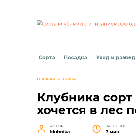
Перейти
к
содержанию
Сорта
Посадка
Уход и разве
ГЛАВНАЯ
»
СОРТА
Клубника сорт 
хочется в лес 
АВТОР
НА ЧТЕНИЕ
klubnika
7 мин