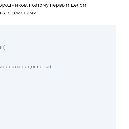
городников, поэтому первым делом
ика с семенами.
иш)
инства и недостатки)