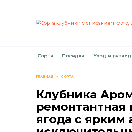
Перейти
к
содержанию
Сорта
Посадка
Уход и разве
ГЛАВНАЯ
»
СОРТА
Клубника Аром
ремонтантная 
ягода с ярким
исключительны