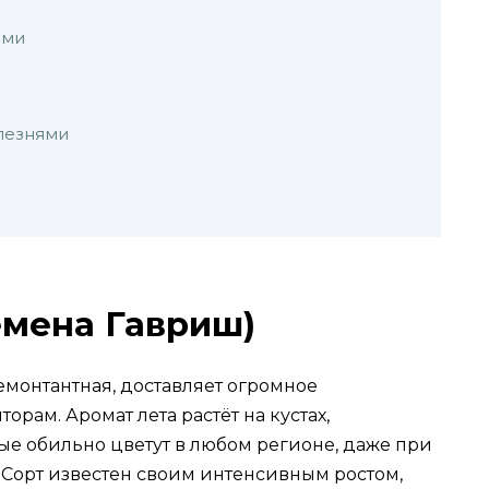
ами
олезнями
емена Гавриш)
ремонтантная, доставляет огромное
рам. Аромат лета растёт на кустах,
рые обильно цветут в любом регионе, даже при
 Сорт известен своим интенсивным ростом,