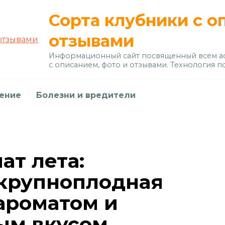
Сорта клубники с о
отзывами
Информационный сайт посвященный всем ас
с описанием, фото и отзывами. Технология п
дение
Болезни и вредители
ат лета:
крупноплодная
 ароматом и
м вкусом.