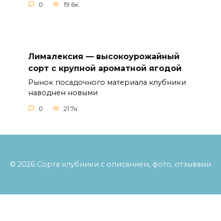
0
19.6к.
Лималексия — высокоурожайный
сорт с крупной ароматной ягодой
Рынок посадочного материала клубники
наводнен новыми
0
21.7к.
© 2026 Сорта клубники с описанием, фото, отзывами