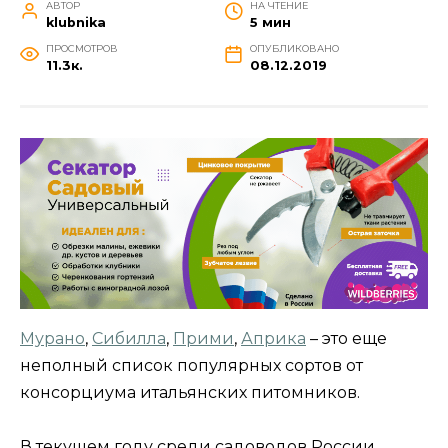
АВТОР
НА ЧТЕНИЕ
klubnika
5 мин
ПРОСМОТРОВ
ОПУБЛИКОВАНО
11.3к.
08.12.2019
Мурано
,
Сибилла
,
Прими
,
Априка
– это еще
неполный список популярных сортов от
консорциума итальянских питомников.
В текущем году среди садоводов России