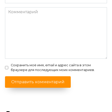
0
12.9к.
Клубника Аромат лета:
ремонтантная крупноплодная
ягода с ярким ароматом и
исключительным вкусом.
Садоводы наслаждаются ремонтантной
клубникой Аромат