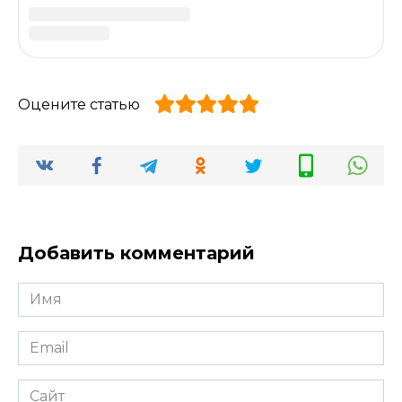
сорта клубники.
0
17.4к.
Клубника сорта Полка: сладкая,
стабильная, урожайная
Полка — один из самых популярных
промышленных