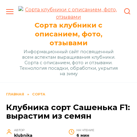
Перейти
к
содержанию
Сорта клубники с
описанием, фото,
отзывами
Информационный сайт посвященный
всем аспектам выращивания клубники.
Сорта с описанием, фото и отзывами.
Технология посадки, обработки, укрытия
на зиму
ГЛАВНАЯ
»
СОРТА
Клубника сорт Сашенька F1:
вырастим из семян
АВТОР
НА ЧТЕНИЕ
klubnika
6 мин