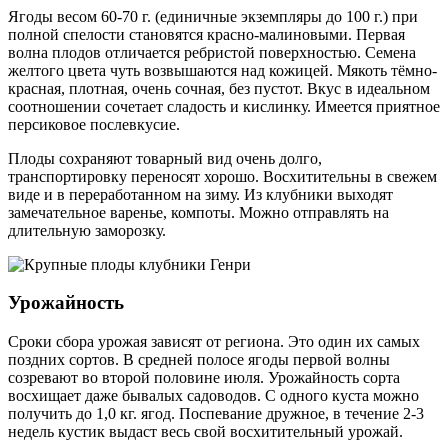
Ягоды весом 60-70 г. (единичные экземпляры до 100 г.) при
полной спелости становятся красно-малиновыми. Первая
волна плодов отличается ребристой поверхностью. Семена
желтого цвета чуть возвышаются над кожицей. Мякоть тёмно-
красная, плотная, очень сочная, без пустот. Вкус в идеальном
соотношении сочетает сладость и кислинку. Имеется приятное
персиковое послевкусие.
Плоды сохраняют товарный вид очень долго,
транспортировку переносят хорошо. Восхитительны в свежем
виде и в переработанном на зиму. Из клубники выходят
замечательное варенье, компоты. Можно отправлять на
длительную заморозку.
Урожайность
Сроки сбора урожая зависят от региона. Это один их самых
поздних сортов. В средней полосе ягоды первой волны
созревают во второй половине июля. Урожайность сорта
восхищает даже бывалых садоводов. С одного куста можно
получить до 1,0 кг. ягод. Поспевание дружное, в течение 2-3
недель кустик выдаст весь свой восхитительный урожай.