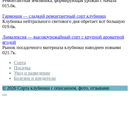
Ремонтантная земляника, формирующая урожай с начала
0
15.6к.
Гармония — сладкий ремонтантный сорт клубники
Клубника нейтрального светового дня обретает всё большую
0
19.6к.
Лималексия — высокоурожайный сорт с крупной ароматной
ягодой
Рынок посадочного материала клубники наводнен новыми
0
21.7к.
Сорта
Посадка
Уход и разведение
Болезни и вредители
© 2026 Сорта клубники с описанием, фото, отзывами