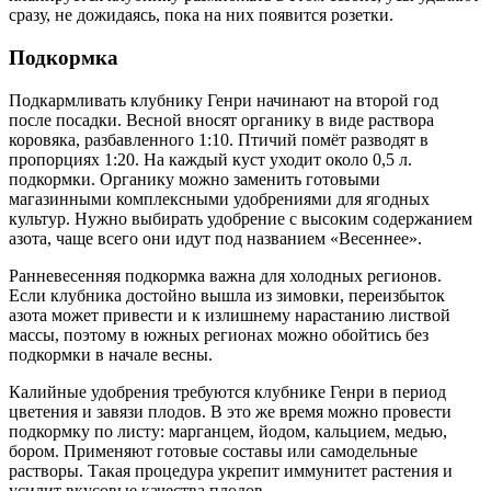
сразу, не дожидаясь, пока на них появится розетки.
Подкормка
Подкармливать клубнику Генри начинают на второй год
после посадки. Весной вносят органику в виде раствора
коровяка, разбавленного 1:10. Птичий помёт разводят в
пропорциях 1:20. На каждый куст уходит около 0,5 л.
подкормки. Органику можно заменить готовыми
магазинными комплексными удобрениями для ягодных
культур. Нужно выбирать удобрение с высоким содержанием
азота, чаще всего они идут под названием «Весеннее».
Ранневесенняя подкормка важна для холодных регионов.
Если клубника достойно вышла из зимовки, переизбыток
азота может привести и к излишнему нарастанию листвой
массы, поэтому в южных регионах можно обойтись без
подкормки в начале весны.
Калийные удобрения требуются клубнике Генри в период
цветения и завязи плодов. В это же время можно провести
подкормку по листу: марганцем, йодом, кальцием, медью,
бором. Применяют готовые составы или самодельные
растворы. Такая процедура укрепит иммунитет растения и
усилит вкусовые качества плодов.