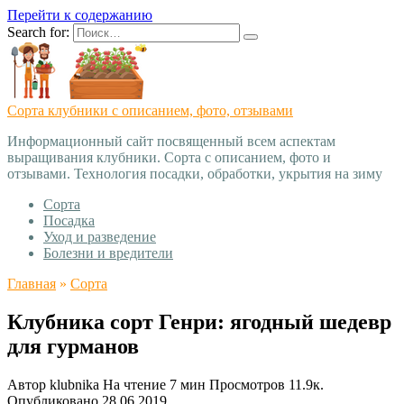
Перейти к содержанию
Search for:
Сорта клубники с описанием, фото, отзывами
Информационный сайт посвященный всем аспектам
выращивания клубники. Сорта с описанием, фото и
отзывами. Технология посадки, обработки, укрытия на зиму
Сорта
Посадка
Уход и разведение
Болезни и вредители
Главная
»
Сорта
Клубника сорт Генри: ягодный шедевр
для гурманов
Автор
klubnika
На чтение
7 мин
Просмотров
11.9к.
Опубликовано
28.06.2019