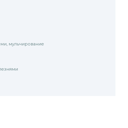
ами, мульчирование
олезнями