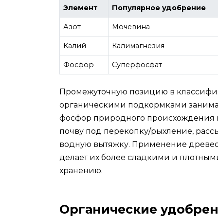
Элемент
Популярное удобрение
Азот
Мочевина
Калий
Калимагнезия
Фосфор
Суперфосфат
Промежуточную позицию в классиф
органическими подкормками занимае
фосфор природного происхождения в 
почву под перекопку/рыхление, рассы
водную вытяжку. Применение древесн
делает их более сладкими и плотными
хранению.
Органические удобре