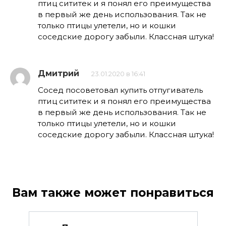
Практически все огородные
культуры подвержены грибковым
0
18.4к.
Как бороться с мучнистой
росой на клубнике
Клубника ценится за раннюю
вегетацию и неповторимый
0
13.2к.