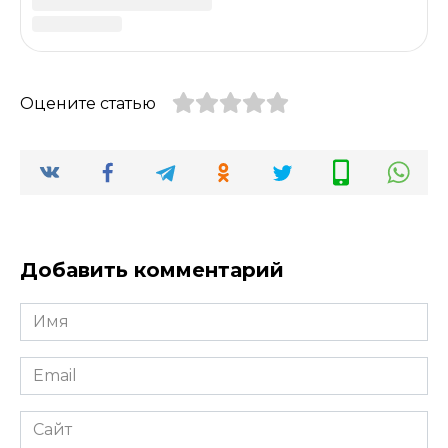
0
30.3к.
Чем обработать клубнику от
белой пятнистости
Вспышка рамуляриоза или белой
пятнистости на клубнике
0
11.3к.
Профилактика и защита
ржавчины листьев на клубнике
У клубники, которая растёт на одном