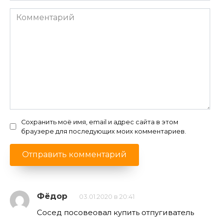
месте длительный
0
13.5к.
Проверенные способы борьбы
с антракнозом на клубнике
В Австралии в 60-е годы прошлого
века впервые была
0
15.9к.
Фузариозное увядание
клубники: профилактика и
лечение